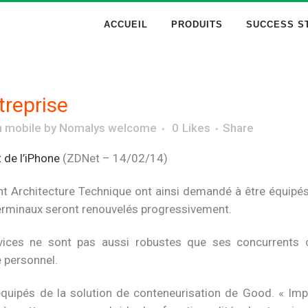
ACCUEIL
PRODUITS
SUCCESS S
treprise
n mobile
by
Nomalys welcome
0
Likes
Share
 de l’iPhone
(ZDNet – 14/02/14)
nt Architecture Technique ont ainsi demandé à être équip
terminaux seront renouvelés progressivement.
evices ne sont pas aussi robustes que ses concurrents c
e personnel.
ipés de la solution de conteneurisation de Good. « Impos