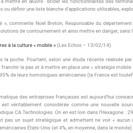
 mettre en œuvre : brider les fonctionnalités des termina
u définir une liste blanche d’applications utilisables, expliq
pté », commente Noël Breton, Responsable du département 
 solutions de contournement et ainsi mettre en danger, sans l
es à la culture « mobile »
(Les Echos – 13/02/14)
 la poche. Pourtant, selon une étude récente réalisée pa
franchir le pas et à mettre en place une « stratégie mobile »
95% de leurs homologues américaines (la France est toutefoi
matique des entreprises françaises est aujourd’hui consac
é est véritablement considérée comme une nouvelle sourc
, indique CA Technologies. On en est loin dans l’Hexagone : 2
t pas un sujet stratégique et admettent ne voir « aucun i
américaines États-Unis (et 4%, en moyenne, dans le monde).