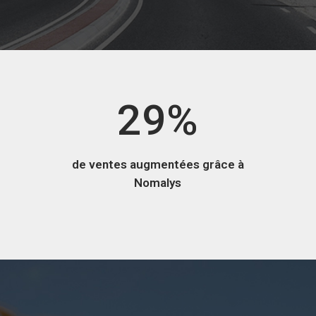
0
7
1
8
2
9
%
de ventes augmentées grâce à
Nomalys