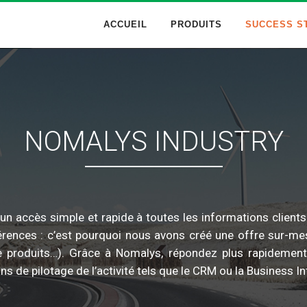
ACCUEIL
PRODUITS
SUCCESS S
0
1
2
NOMALYS INDUSTRY
3
4
r un accès simple et rapide à toutes les informations cli
rences : c’est pourquoi nous avons créé une offre sur-mesu
5
n de produits…). Grâce à Nomalys, répondez plus rapideme
ns de pilotage de l’activité tels que le CRM ou la Business In
6