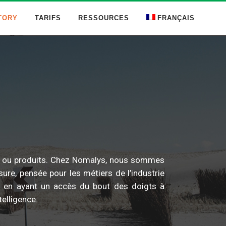
TORY
TARIFS
RESSOURCES
FRANÇAIS
0
1
2
3
ents ou produits. Chez Nomalys, nous sommes
re, pensée pour les métiers de l’industrie
0
4
nt en ayant un accès du bout des doigts à
telligence.
1
5