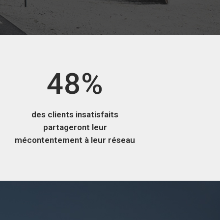
2
6
3
7
4
8
%
des clients insatisfaits
partageront leur
mécontentement à leur réseau