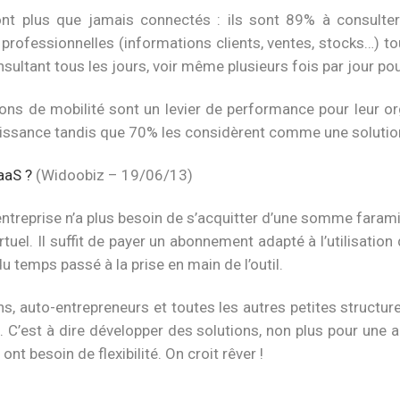
nt plus que jamais connectés : ils sont 89% à consulter 
rofessionnelles (informations clients, ventes, stocks…) tous
sultant tous les jours, voir même plusieurs fois par jour po
ons de mobilité sont un levier de performance pour leur or
roissance tandis que 70% les considèrent comme une solution
SaaS ?
(Widoobiz – 19/06/13)
ntreprise n’a plus besoin de s’acquitter d’une somme farami
uel. Il suffit de payer un abonnement adapté à l’utilisation 
u temps passé à la prise en main de l’outil.
ans, auto-entrepreneurs et toutes les autres petites structur
. C’est à dire développer des solutions, non plus pour une a
nt besoin de flexibilité. On croit rêver !