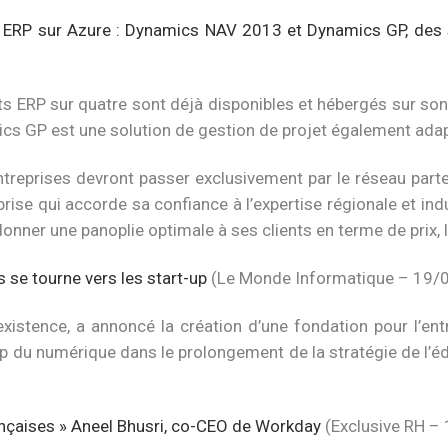
ux ERP sur Azure : Dynamics NAV 2013 et Dynamics GP, des 
s ERP sur quatre sont déjà disponibles et hébergés sur so
cs GP est une solution de gestion de projet également ada
treprises devront passer exclusivement par le réseau partena
eprise qui accorde sa confiance à l’expertise régionale et ind
onner une panoplie optimale à ses clients en terme de prix, l
 se tourne vers les start-up
(Le Monde Informatique – 19/
’existence, a annoncé la création d’une fondation pour l’ent
up du numérique dans le prolongement de la stratégie de l’édi
ançaises » Aneel Bhusri, co-CEO de Workday
(Exclusive RH –