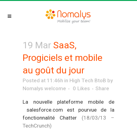
19 Mar
SaaS,
Progiciels et mobile
au goût du jour
Posted at 11:46h
in
High Tech BtoB
by
Nomalys welcome
0
Likes
Share
La nouvelle plateforme mobile de
salesforce.com est pourvue de la
fonctionnalité Chatter
(18/03/13 –
TechCrunch)