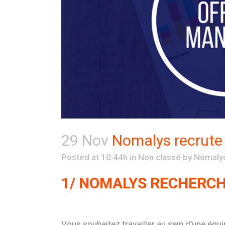
29 Nov
Nomalys recrute 
Posted at 10:44h
in
Non classé
by
Nomaly
1/ NOMALYS RECHERCH
Vous souhaitez travailler au sein d’une éq