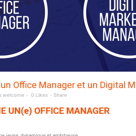
un Office Manager et un Digital M
s welcome
0
Likes
Share
E UN(e) OFFICE MANAGER
uipe jeune, dynamique et ambitieuse…