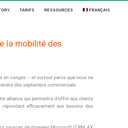
TORY
TARIFS
RESSOURCES
FRANÇAIS
 la mobilité des
rts en congés – et surtout parce que nous ne
deviendra dès septembre commerciale.
 alliance qui permettra d’offrir aux clients
ée répondant efficacement aux besoins des
ieurs sources de données Microsoft (CRM, AX