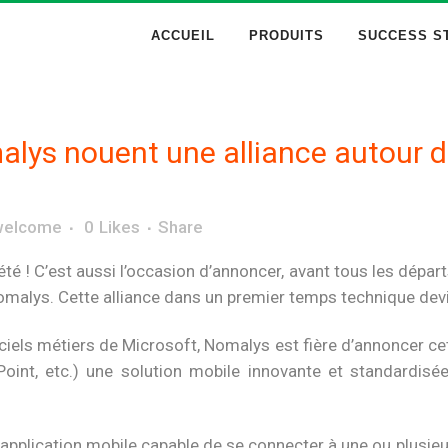
ACCUEIL
PRODUITS
SUCCESS S
lys nouent une alliance autour de
welcome
0
Likes
Share
’été ! C’est aussi l’occasion d’annoncer, avant tous les dépa
et Nomalys. Cette alliance dans un premier temps technique 
iels métiers de Microsoft, Nomalys est fière d’annoncer cette
oint, etc.) une solution mobile innovante et standardis
 application mobile capable de se connecter à une ou plus